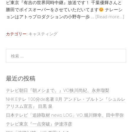
ビ東京『有吉の世界同時中継』放送です！ 千葉優輝さんと
勝田でボイスオーバーをさせていただいてます
ナレーシ
ョンはアトゥプロダクションの小野寺一歩 …
[Read more…]
カテゴリー:
キャスティング
最近の投稿
テレビ朝日『朝メシまで。』VO狭川尚紀、永井瑠梨
NHK Eテレ 100分de名著 8月 アンドレ・ブルトン『シュルレ
アリスム宣言』 目黒 泉
日本テレビ「追跡取材 news LOG」VO.堀川輝幸、田中早弥
テレビ東京『一点突破』伊達淳彦