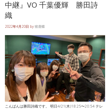
中継』VO 千葉優輝 勝田詩
織
2022年4月20日
by
猪鹿蝶
こんばんは勝田詩織です。 明日4/21(木)18:25〜20:54 テレ