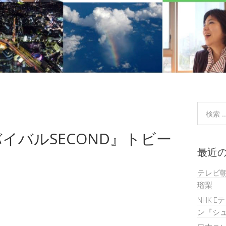
イバルSECOND』トビー
最近
テレビ
瑠梨
NHK E
ン『シュ