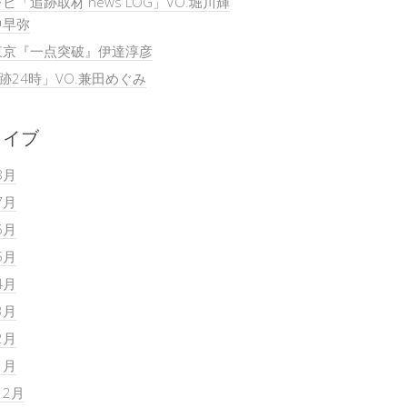
ビ「追跡取材 news LOG」VO.堀川輝
中早弥
東京『一点突破』伊達淳彦
追跡24時」VO.兼田めぐみ
カイブ
8月
7月
6月
5月
4月
3月
2月
1月
12月