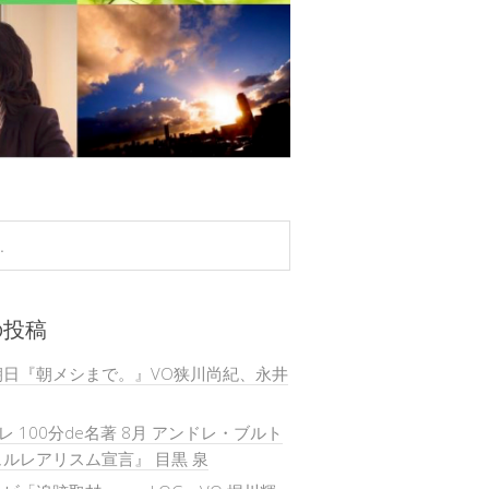
の投稿
朝日『朝メシまで。』VO狭川尚紀、永井
テレ 100分de名著 8月 アンドレ・ブルト
ルレアリスム宣言』 目黒 泉