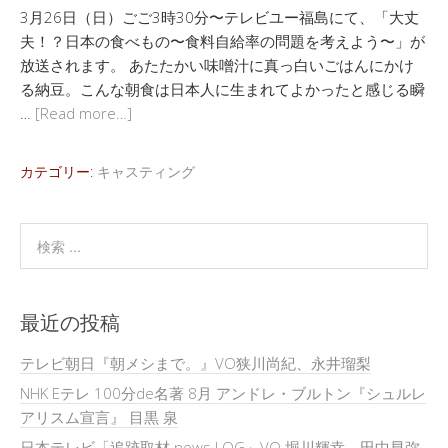
3月26日（日）ごご3時30分〜テレビユー福島にて、「大丈
夫！？日本の食べもの〜食料自給率の問題を考えよう〜」が
放送されます。 あたたかい味噌汁に真っ白いごはんにかけ
る納豆。こんな朝食は日本人に生まれてよかったと感じる瞬
…
[Read more…]
カテゴリー:
キャスティング
最近の投稿
テレビ朝日『朝メシまで。』VO狭川尚紀、永井瑠梨
NHK Eテレ 100分de名著 8月 アンドレ・ブルトン『シュルレ
アリスム宣言』 目黒 泉
日本テレビ「追跡取材 news LOG」VO.堀川輝幸、田中早弥