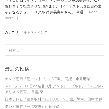
『ネコいぬワイドショー』 ナレーションを堀場亮佑さんと
藤野泰子で担当させて頂きました！^^ ゲストは３回目の出
演となるチュートリアル 徳井義実# さん。 今週 …
[Read
more…]
カテゴリー:
キャスティング
最近の投稿
テレビ朝日『朝メシまで。』VO狭川尚紀、永井瑠梨
NHK Eテレ 100分de名著 8月 アンドレ・ブルトン『シュルレ
アリスム宣言』 目黒 泉
日本テレビ「追跡取材 news LOG」VO.堀川輝幸、田中早弥
テレビ東京『一点突破』伊達淳彦