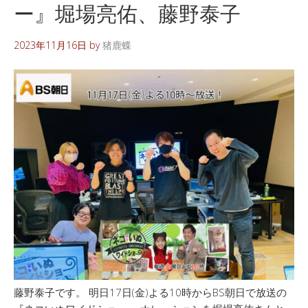
ー』堀場亮佑、藤野泰子
2023年11月16日
by
猪鹿蝶
藤野泰子です。 明日17日(金)よる10時からBS朝日で放送の