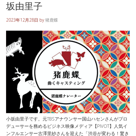
坂由里子
2023年12月28日
by
猪鹿蝶
小坂由里子です。元TBSアナウンサー国山ハセンさんがプロ
デューサーを務めるビジネス映像メディア【PIVOT】人気イ
ンフルエンサー古澤里紗さんを迎えた「渋谷が変わる！驚き