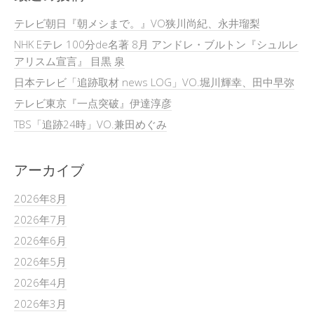
テレビ朝日『朝メシまで。』VO狭川尚紀、永井瑠梨
NHK Eテレ 100分de名著 8月 アンドレ・ブルトン『シュルレ
アリスム宣言』 目黒 泉
日本テレビ「追跡取材 news LOG」VO.堀川輝幸、田中早弥
テレビ東京『一点突破』伊達淳彦
TBS「追跡24時」VO.兼田めぐみ
アーカイブ
2026年8月
2026年7月
2026年6月
2026年5月
2026年4月
2026年3月