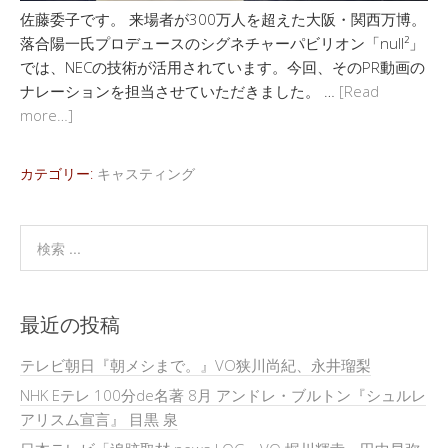
佐藤委子です。 来場者が300万人を超えた大阪・関西万博。
落合陽一氏プロデュースのシグネチャーパビリオン「null²」
では、NECの技術が活用されています。今回、そのPR動画の
ナレーションを担当させていただきました。 …
[Read
more…]
カテゴリー:
キャスティング
最近の投稿
テレビ朝日『朝メシまで。』VO狭川尚紀、永井瑠梨
NHK Eテレ 100分de名著 8月 アンドレ・ブルトン『シュルレ
アリスム宣言』 目黒 泉