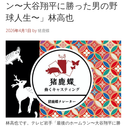
ン〜大谷翔平に勝った男の野
球人生〜」林高也
2026年4月1日
by
猪鹿蝶
林高也です。テレビ岩手「最後のホームラン〜大谷翔平に勝