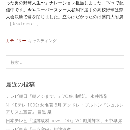
った男の野球人生〜」ナレーション担当しました。TVerで配
信中です。今やスーパースター大谷翔平選手の高校野球は県
大会決勝で幕を閉じました。立ちはだかったのは盛岡大附属
…
[Read more…]
カテゴリー:
キャスティング
最近の投稿
テレビ朝日『朝メシまで。』VO狭川尚紀、永井瑠梨
NHK Eテレ 100分de名著 8月 アンドレ・ブルトン『シュルレ
アリスム宣言』 目黒 泉
日本テレビ「追跡取材 news LOG」VO.堀川輝幸、田中早弥
テレビ東京『一点突破』伊達淳彦