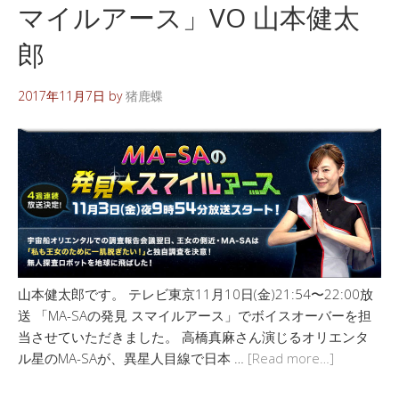
マイルアース」VO 山本健太
郎
2017年11月7日
by
猪鹿蝶
山本健太郎です。 テレビ東京11月10日(金)21:54〜22:00放
送 「MA-SAの発見 スマイルアース」でボイスオーバーを担
当させていただきました。 高橋真麻さん演じるオリエンタ
ル星のMA-SAが、異星人目線で日本 …
[Read more…]