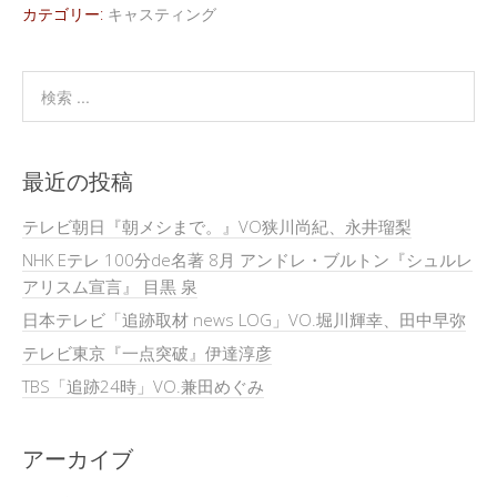
カテゴリー:
キャスティング
最近の投稿
テレビ朝日『朝メシまで。』VO狭川尚紀、永井瑠梨
NHK Eテレ 100分de名著 8月 アンドレ・ブルトン『シュルレ
アリスム宣言』 目黒 泉
日本テレビ「追跡取材 news LOG」VO.堀川輝幸、田中早弥
テレビ東京『一点突破』伊達淳彦
TBS「追跡24時」VO.兼田めぐみ
アーカイブ