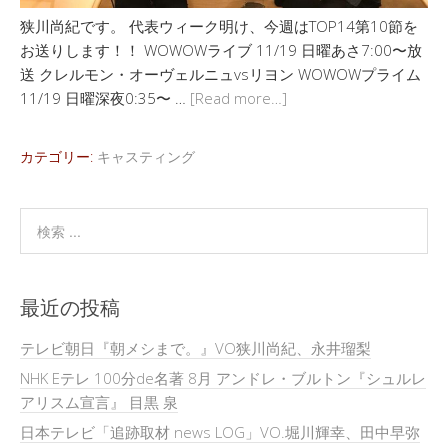
狭川尚紀です。 代表ウィーク明け、今週はTOP14第10節を
お送りします！！ WOWOWライブ 11/19 日曜あさ7:00〜放
送 クレルモン・オーヴェルニュvsリヨン WOWOWプライム
11/19 日曜深夜0:35〜 …
[Read more…]
カテゴリー:
キャスティング
最近の投稿
テレビ朝日『朝メシまで。』VO狭川尚紀、永井瑠梨
NHK Eテレ 100分de名著 8月 アンドレ・ブルトン『シュルレ
アリスム宣言』 目黒 泉
日本テレビ「追跡取材 news LOG」VO.堀川輝幸、田中早弥