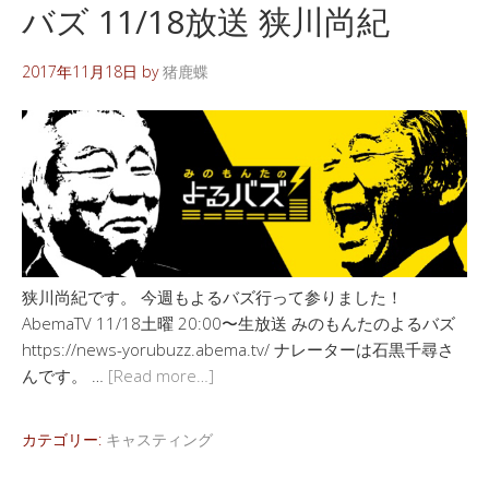
バズ 11/18放送 狭川尚紀
2017年11月18日
by
猪鹿蝶
狭川尚紀です。 今週もよるバズ行って参りました！
AbemaTV 11/18土曜 20:00〜生放送 みのもんたのよるバズ
https://news-yorubuzz.abema.tv/ ナレーターは石黒千尋さ
んです。 …
[Read more…]
カテゴリー:
キャスティング