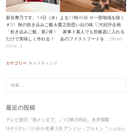
新谷摩乃です。14日（水）よる11時45分 ※一部地域を除く
＃51 秋の炊き込みご飯＆愛之助思い出の味 ▽大好評企画
「炊き込みご飯」第2弾！ 家事ド素人でも炊飯器に入れる
だけで美味しく作れる！ あのファストフードを …
[Read
more…]
カテゴリー:
キャスティング
最近の投稿
テレビ朝日『朝メシまで。』VO狭川尚紀、永井瑠梨
NHK Eテレ 100分de名著 8月 アンドレ・ブルトン『シュルレ