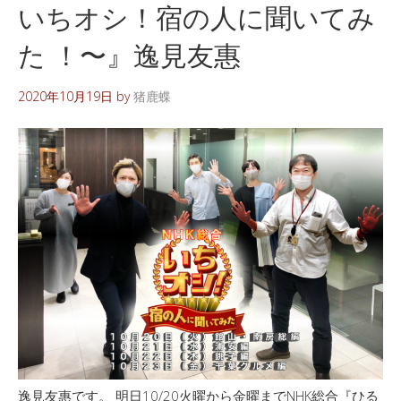
いちオシ！宿の人に聞いてみ
た ！〜』逸見友惠
2020年10月19日
by
猪鹿蝶
逸見友惠です。 明日10/20火曜から金曜までNHK総合『ひる