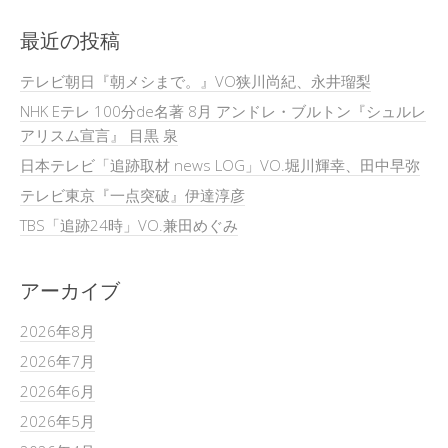
最近の投稿
テレビ朝日『朝メシまで。』VO狭川尚紀、永井瑠梨
NHK Eテレ 100分de名著 8月 アンドレ・ブルトン『シュルレ
アリスム宣言』 目黒 泉
日本テレビ「追跡取材 news LOG」VO.堀川輝幸、田中早弥
テレビ東京『一点突破』伊達淳彦
TBS「追跡24時」VO.兼田めぐみ
アーカイブ
2026年8月
2026年7月
2026年6月
2026年5月