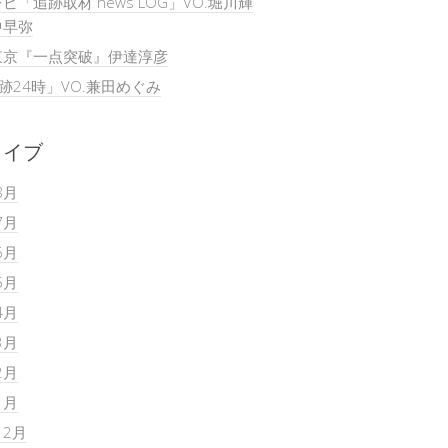
ビ「追跡取材 news LOG」VO.堀川輝
中早弥
東京『一点突破』伊達淳彦
追跡24時」VO.兼田めぐみ
カイブ
8月
7月
6月
5月
4月
3月
2月
1月
12月