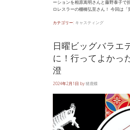
ーションを相原嵩明さんと藤野泰子で担
ロレスラーの棚橋弘至さん！ 今回は「第
カテゴリー:
キャスティング
日曜ビッグバラエ
に！行ってよかった温
澄
2024年2月1日
by
猪鹿蝶