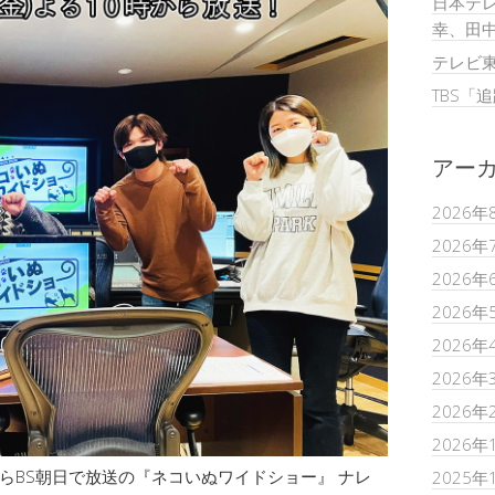
日本テレ
幸、田
テレビ
TBS「
アー
2026年
2026年
2026年
2026年
2026年
2026年
2026年
2026年
時からBS朝日で放送の『ネコいぬワイドショー』 ナレ
2025年