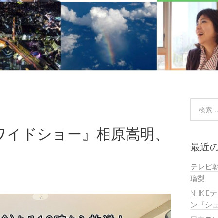
ワイドショー』相原嵩明、
最近
テレビ
瑠梨
NHK E
ン『シュ