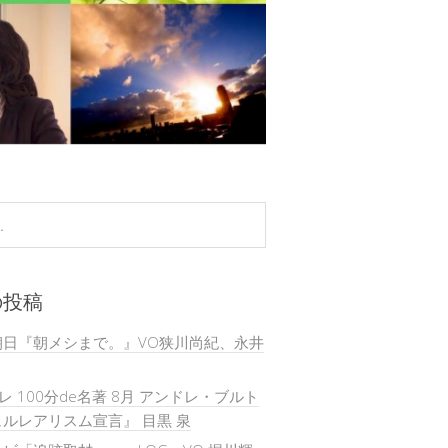
の投稿
朝日『朝メシまで。』VO狭川尚紀、永井
テレ 100分de名著 8月 アンドレ・ブルト
ルレアリスム宣言』 目黒 泉