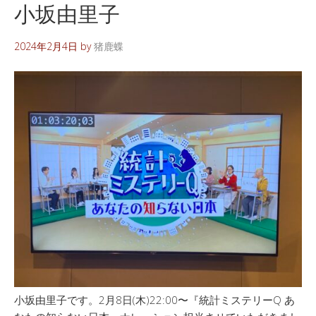
小坂由里子
2024年2月4日
by
猪鹿蝶
小坂由里子です。2月8日(木)22:00〜『統計ミステリーQ あ