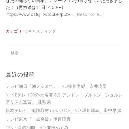
なたの知らない日本』ナレーション担当させていただきまし
た！（再放送は11日14:00〜）
https://www.bsfuji.tv/toukei/pub/ …
[Read more…]
カテゴリー:
キャスティング
最近の投稿
テレビ朝日『朝メシまで。』VO狭川尚紀、永井瑠梨
NHK Eテレ 100分de名著 8月 アンドレ・ブルトン『シュルレ
アリスム宣言』 目黒 泉
日本テレビ「追跡取材 news LOG」VO.堀川輝幸、田中早弥
テレビ東京『一点突破』伊達淳彦
TBS「追跡24時」VO.兼田めぐみ