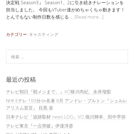
決定戦 Season3』 Season1、2に引き続きナレーションを
担当しました。 今回もVTuber達がめちゃくちゃ動きます！
とんでもない制作日数を感じる …
[Read more…]
カテゴリー:
キャスティング
最近の投稿
テレビ朝日『朝メシまで。』VO狭川尚紀、永井瑠梨
NHK Eテレ 100分de名著 8月 アンドレ・ブルトン『シュルレ
アリスム宣言』 目黒 泉
日本テレビ「追跡取材 news LOG」VO.堀川輝幸、田中早弥
テレビ東京『一点突破』伊達淳彦