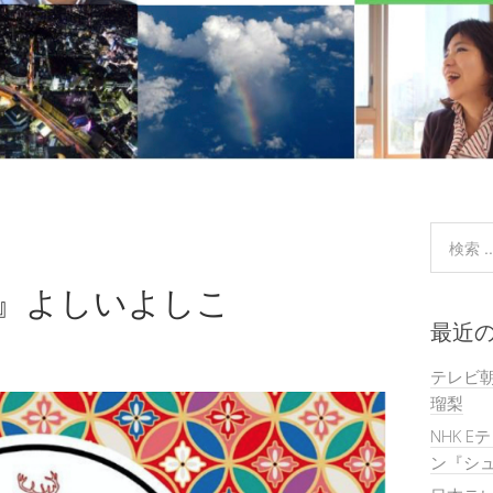
び』よしいよしこ
最近
テレビ
瑠梨
NHK E
ン『シュ