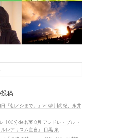
の投稿
朝日『朝メシまで。』VO狭川尚紀、永井
テレ 100分de名著 8月 アンドレ・ブルト
ルレアリスム宣言』 目黒 泉