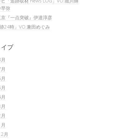
ビ「追跡取材 news LOG」VO.堀川輝
中早弥
東京『一点突破』伊達淳彦
追跡24時」VO.兼田めぐみ
カイブ
8月
7月
6月
5月
4月
3月
2月
1月
12月