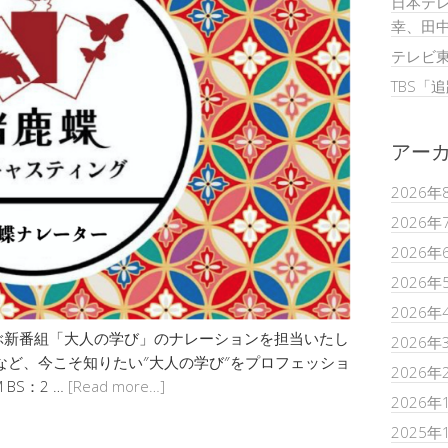
日本テレ
幸、田
テレビ
TBS「
アー
2026年
2026年
2026年
2026年
2026年
ぶ新番組「大人の学び」のナレーションを担当いたし
2026年
など、今こそ知りたい″大人の学び″をプロフェッショ
2026年
BS：2 …
[Read more…]
2026年
2025年